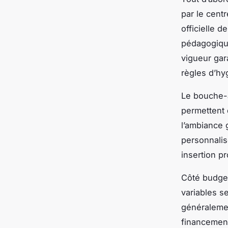
par le cent
officielle 
pédagogique
vigueur gar
règles d’hy
Le bouche-à-
permettent 
l’ambiance 
personnalis
insertion pr
Côté budget
variables se
généralemen
financement