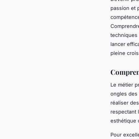
passion et 
compétences
Comprendre l
techniques
lancer effi
pleine croi
Comprend
Le métier p
ongles des 
réaliser des
respectant 
esthétique o
Pour excell