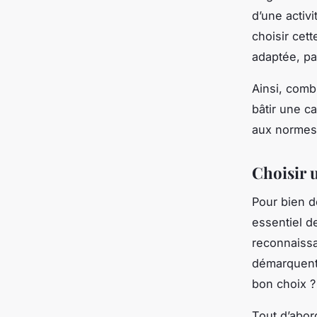
d’une activ
choisir cet
adaptée, pa
Ainsi, comb
bâtir une ca
aux normes
Choisir 
Pour bien d
essentiel de
reconnaissa
démarquent 
bon choix ?
Tout d’abor