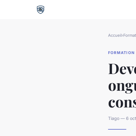
Accueil
›
Format
FORMATION
Dev
ongu
cons
Tiago — 6 oct