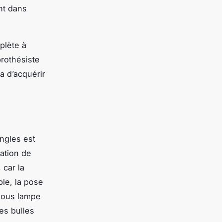
nt dans
plète à
prothésiste
a d’acquérir
ongles est
sation de
 car la
ple, la pose
 sous lampe
les bulles