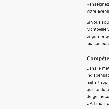
Renseignez-
votre aveni
Si vous sou
Montpellier
ongulaire q
les compét
Compéten
Dans le mét
indispensabl
nail art so
qualité du t
de gel néce
UV, tandis q