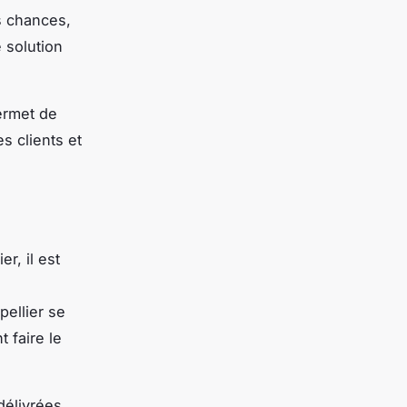
s chances,
 solution
ermet de
s clients et
r, il est
pellier se
 faire le
délivrées