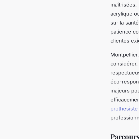
maîtrisées.
acrylique o
sur la santé
patience co
clientes ex
Montpellier
considérer. 
respectueus
éco-respons
majeurs pou
efficacement
prothésiste
professionn
Parcours 