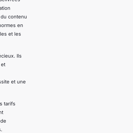
ation
é du contenu
 normes en
es et les
cieux. Ils
 et
ssite et une
 tarifs
nt
 de
s.