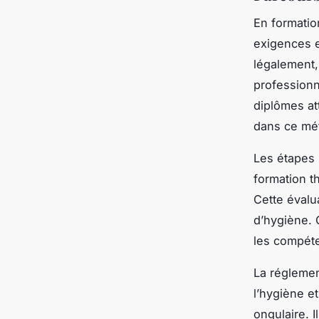
En formation
exigences e
légalement,
professionn
diplômes at
dans ce mét
Les étapes 
formation th
Cette évalu
d’hygiène. 
les compéte
La réglemen
l’hygiène e
ongulaire. I