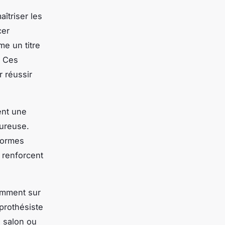
aîtriser les
cer
e un titre
. Ces
 réussir
ent une
oureuse.
 normes
 renforcent
tamment sur
 prothésiste
n salon ou