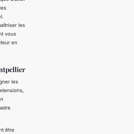
des
l.
aîtriser les
nt vous
cteur en
tpellier
gner les
extensions,
en
cadre
t être