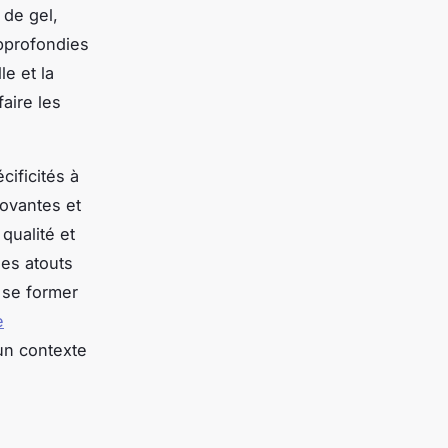
 de gel,
pprofondies
le et la
aire les
ificités à
novantes et
qualité et
des atouts
 se former
e
un contexte