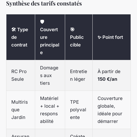
Synthèse des tarifs constatés
🛡️
🛠️ Type
Couvert
🎯
de
ure
Public
✨ Point fort
contrat
principal
cible
e
Domage
RC Pro
Entretie
À partir de
s aux
Seule
n léger
150 €/an
tiers
Matériel
Couverture
Multiris
TPE
+ local +
globale,
que
polyval
respons
idéale pour
Jardin
ente
abilité
démarrer
Assuran
Créate